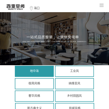
海口
地中海
工业风
极简风格
纳维亚风
奢华风格
乡村田园风
新古典主义
异域风格