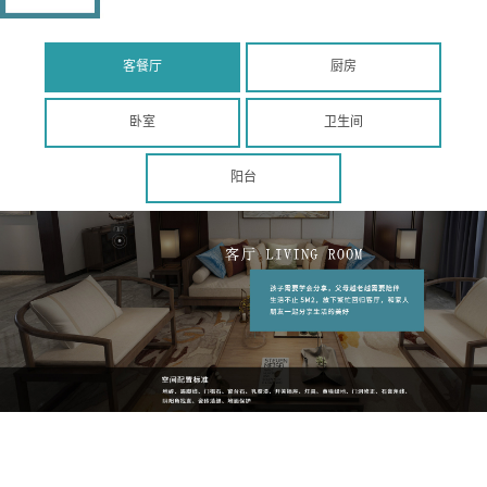
客餐厅
厨房
卧室
卫生间
阳台