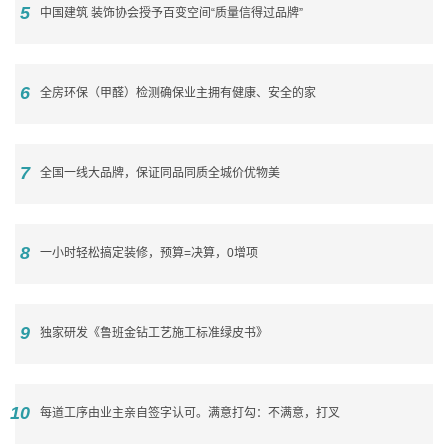
5
中国建筑 装饰协会授予百变空间“质量信得过品牌”
6
全房环保（甲醛）检测确保业主拥有健康、安全的家
7
全国一线大品牌，保证同品同质全城价优物美
8
一小时轻松搞定装修，预算=决算，0增项
9
独家研发《鲁班金钻工艺施工标准绿皮书》
10
每道工序由业主亲自签字认可。满意打勾：不满意，打叉