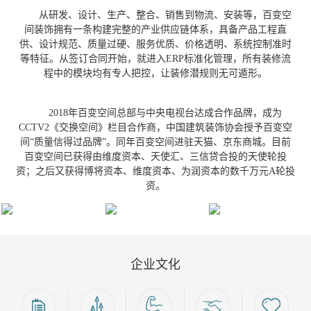
从研发、设计、生产、整合、销售到物流、安装等，百变空
间装饰拥有一条构建完整的产业供应链体系，具备产品工程直
供、设计规范、质量过硬、服务优质、价格透明、系统控制准时
等特征。从签订合同开始，就进入ERP标准化管理，所有装修流
程中的模块均有专人把控，让装修潜规则无可遁形。
2018年百变空间总部与中央电视台达成合作品牌，成为
CCTV2《交换空间》栏目合作商，中国建筑装饰协会授予百变空
间“质量信得过品牌”。同年百变空间进驻天猫、京东商城。目前
百变空间已获得由维度资本、天使汇、三信贷合投的天使轮投
资；之后又获得博将资本、维度资本、为润资本的数千万元A轮投
资。
企业文化