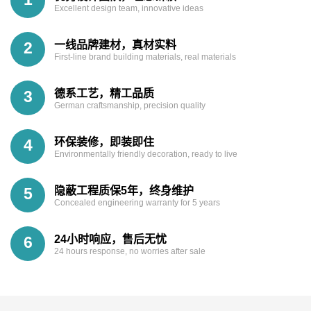
1
Excellent design team, innovative ideas
一线品牌建材，真材实料
2
First-line brand building materials, real materials
德系工艺，精工品质
3
German craftsmanship, precision quality
环保装修，即装即住
4
Environmentally friendly decoration, ready to live
隐蔽工程质保5年，终身维护
5
Concealed engineering warranty for 5 years
24小时响应，售后无忧
6
24 hours response, no worries after sale